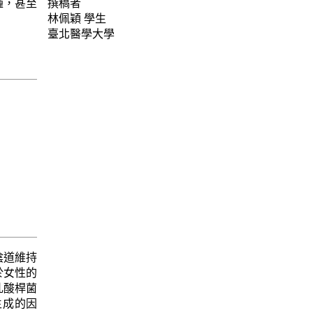
腫，甚至
撰稿者
林佩穎
學生
臺北醫學大學
陰道維持
於女性的
乳酸桿菌
生成的因