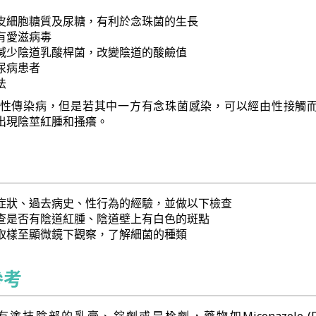
皮細胞糖質及尿糖，有利於念珠菌的生長
有愛滋病毒
減少陰道乳酸桿菌，改變陰道的酸鹼值
尿病患者
法
性傳染病，但是若其中一方有念珠菌感染，可以經由性接觸
出現陰莖紅腫和搔癢。
症狀、過去病史、性行為的經驗，並做以下檢查
查是否有陰道紅腫、陰道壁上有白色的斑點
取樣至顯微鏡下觀察，了解細菌的種類
參考