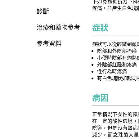
下如身體抵抗力下降
疼痛，並產生白色塊
診斷
症狀
治療和藥物參考
參考資料
症狀可以從輕微到嚴
陰部和外陰部搔癢
小便時陰部有灼熱
外陰部紅腫和疼痛
性行為時疼痛
有白色塊狀如起司
病因
正常情況下女性的陰
在一定的酸性環境，
陰道，但是沒有致病
減少，而念珠菌大量