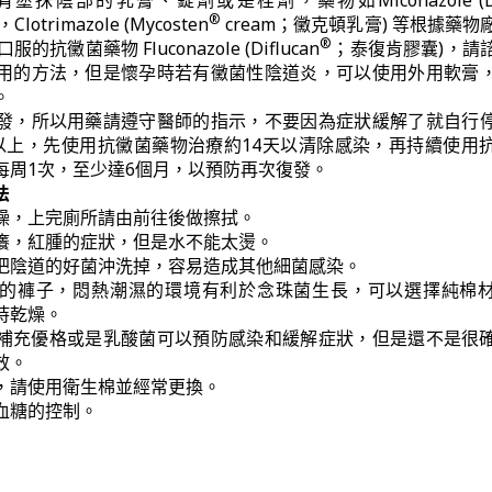
抹陰部的乳膏、錠劑或是栓劑，藥物如Miconazole (Daf
®
otrimazole (Mycosten
cream；黴克頓乳膏) 等根據藥物
®
抗黴菌藥物 Fluconazole (Diflucan
；泰復肯膠囊)，請
用的方法，但是懷孕時若有黴菌性陰道炎，可以使用外用軟膏
。
發，所以用藥請遵守醫師的指示，不要因為症狀緩解了就自行
以上，先使用抗黴菌藥物治療約14天以清除感染，再持續使用
每周1次，至少達6個月，以預防再次復發。
法
燥，上完廁所請由前往後做擦拭。
癢，紅腫的症狀，但是水不能太燙。
把陰道的好菌沖洗掉，容易造成其他細菌感染。
的褲子，悶熱潮濕的環境有利於念珠菌生長，可以選擇純棉
持乾燥。
補充優格或是乳酸菌可以預防感染和緩解症狀，但是還不是很
效。
，請使用衛生棉並經常更換。
血糖的控制。