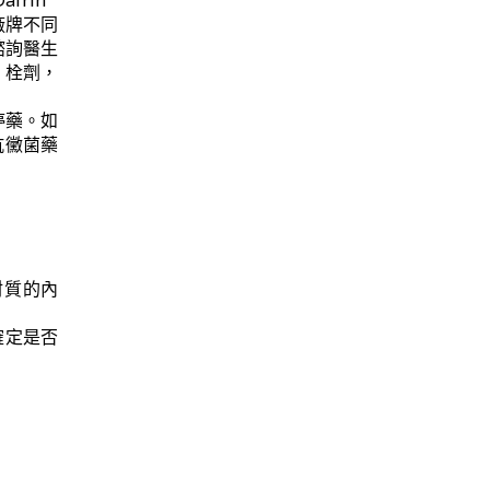
rin
廠牌不同
諮詢醫生
，栓劑，
停藥。如
抗黴菌藥
材質的內
確定是否