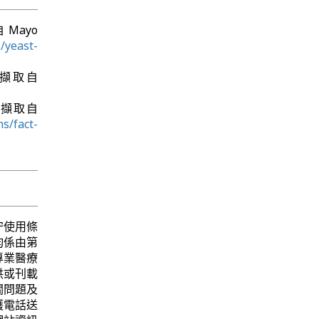
自 Mayo
/yeast-
2日 擷取自
2日 擷取自
s/fact-
守使用條
均係由第
專業醫療
供或刊載
關問題及
護電話送