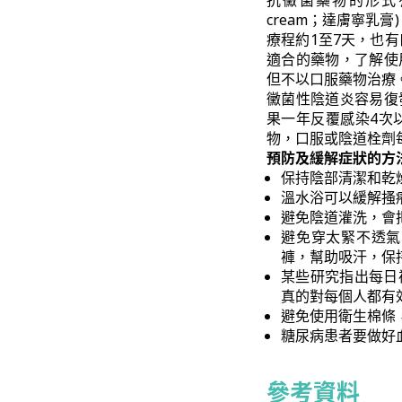
抗黴菌藥物的形式有塗
cream；達膚寧乳膏)，Cl
療程約1至7天，也有口服的
適合的藥物，了解使
但不以口服藥物治療
黴菌性陰道炎容易復
果一年反覆感染4次
物，口服或陰道栓劑
預防及緩解症狀的方
保持陰部清潔和乾
溫水浴可以緩解搔
避免陰道灌洗，會
避免穿太緊不透氣
褲，幫助吸汗，保
某些研究指出每日
真的對每個人都有
避免使用衛生棉條
糖尿病患者要做好
參考資料