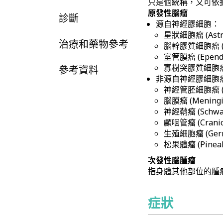
只是個統稱，又可依
原發性腦瘤
診斷
源自神經膠細胞：
星狀細胞瘤 (Astro
治療和藥物參考
腦幹膠質細胞瘤 (Bra
室管膜瘤 (Epend
寡樹突膠質細胞瘤 (O
參考資料
非源自神經膠細胞
神經管胚細胞瘤 (Me
腦膜瘤 (Meningi
神經鞘瘤 (Schwa
顱咽管瘤 (Cranio
生殖細胞瘤 (Germ 
松果體瘤 (Pineal 
次發性腦腫瘤
指身體其他部位的腫
症狀