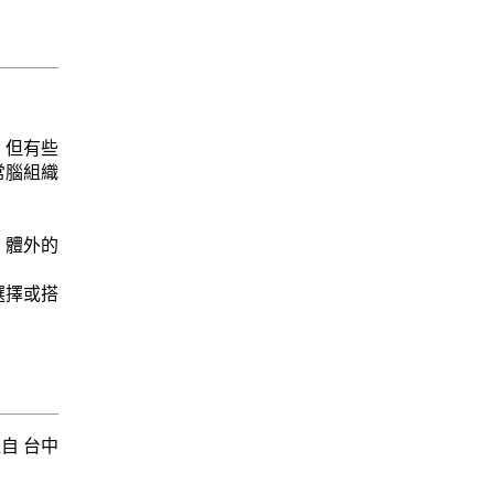
。但有些
常腦組織
，體外的
選擇或搭
取自 台中