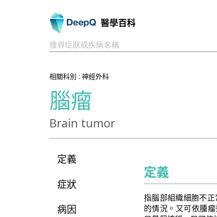
醫學百科
搜尋症狀或疾病名稱
相關科別 :
神經外科
腦瘤
Brain tumor
定義
定義
症狀
指腦部組織細胞不正
病因
的情況。又可依腫瘤型態