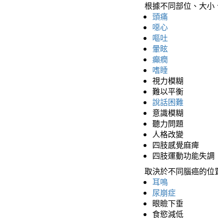
根據不同部位、大小
頭痛
噁心
嘔吐
暈眩
癲癇
嗜睡
視力模糊
難以平衡
說話困難
意識模糊
聽力問題
人格改變
四肢感覺麻痺
四肢運動功能失調
取決於不同腦癌的位
耳鳴
尿崩症
眼瞼下垂
食慾減低