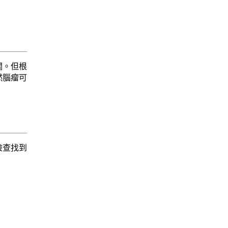
關。但根
然腦瘤可
檢查找到