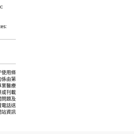
c:
es:
守使用條
均係由第
專業醫療
供或刊載
關問題及
護電話送
網站資訊