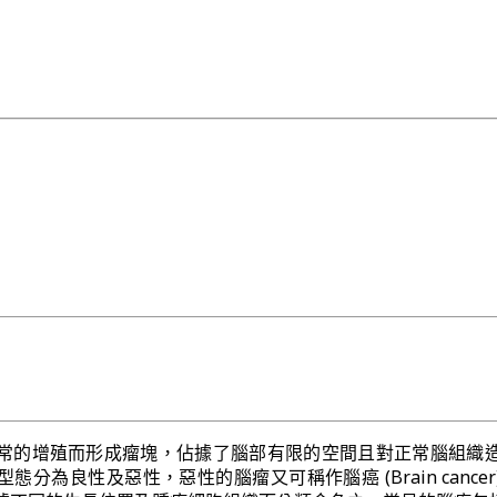
常的增殖而形成瘤塊，佔據了腦部有限的空間且對正常腦組織
分為良性及惡性，惡性的腦瘤又可稱作腦癌 (Brain cancer