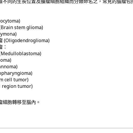
據不同的生長位置及腫瘤細胞組織而分類命名之，常見的腦瘤包
cytoma)
in stem glioma)
ymona)
ligodendroglioma)
瘤：
dulloblastoma)
oma)
nnoma)
pharyngioma)
cell tumor)
region tumor)
瘤細胞轉移至腦內。