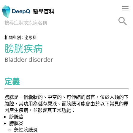
Tog
醫學百科
nav
搜尋症狀或疾病名稱
相關科別 :
泌尿科
膀胱疾病
Bladder disorder
定義
膀胱是一個囊狀的、中空的、可伸縮的器官，位於人類的下
腹腔，其功用為儲存尿液。而膀胱可能會由於以下常見的原
因產生疾病，並影響其正常功能：
膀胱癌
膀胱炎
急性膀胱炎