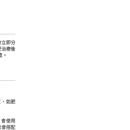
會立即分
受治療後
查。
質，如肥
)，會使用
也會搭配