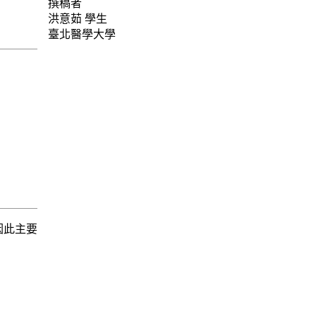
撰稿者
洪意茹
學生
臺北醫學大學
因此主要