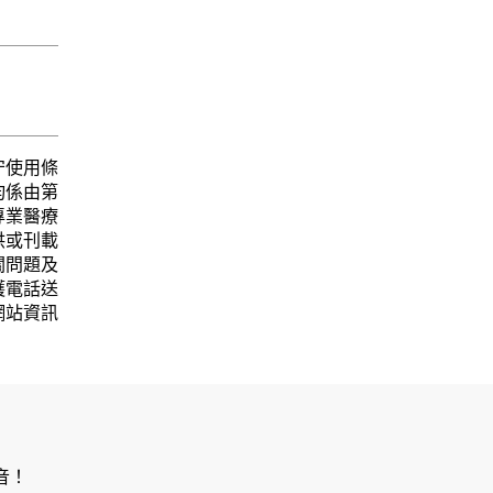
守使用條
均係由第
專業醫療
供或刊載
關問題及
護電話送
網站資訊
音！