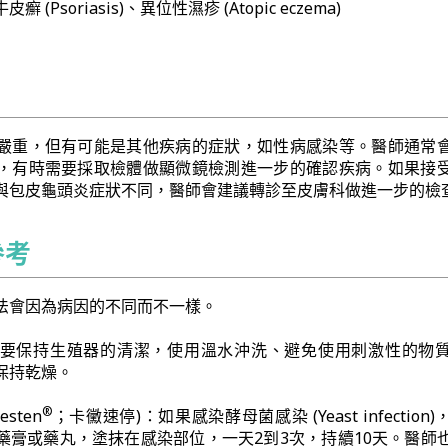
(Psoriasis)、異位性濕疹 (Atopic eczema)
嚴重，但有可能是其他疾病的症狀，如性病感染等。醫師通常
，有時需要採取檢體做顯微鏡檢測進一步的確認疾病。如果接
與包皮龜頭炎症狀不同，醫師會建議轉診至皮膚科做進一步的檢
參考
法會因為病因的不同而不一樣。
要保持生殖器的清潔，使用溫水沖洗、避免使用刺激性的物
保持乾燥。
®
nesten
；卡黴速停)：如果感染酵母菌感染 (Yeast infection
藥膏或藥丸，塗抹在感染部位，一天2到3次，持續10天。醫師