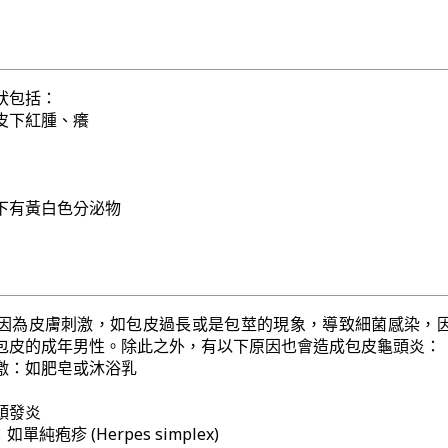
狀包括：
皮下紅腫、癢
下有黃白色分泌物
因為皮膚刺激，如包皮過長或是包莖的現象，導致細菌感染，
包皮的成年男性。除此之外，有以下原因也會造成包皮龜頭炎：
激：如肥皂或沐浴乳
頭發炎
單純疱疹 (Herpes simplex)