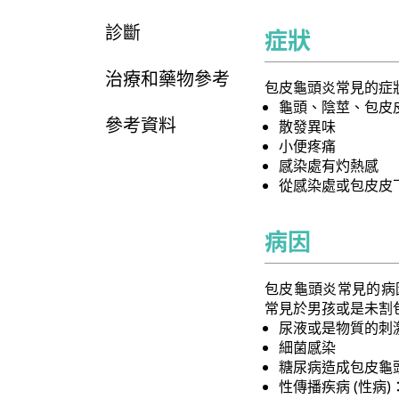
診斷
症狀
治療和藥物參考
包皮龜頭炎常見的症
龜頭、陰莖、包皮
參考資料
散發異味
小便疼痛
感染處有灼熱感
從感染處或包皮皮
病因
包皮龜頭炎常見的病
常見於男孩或是未割
尿液或是物質的刺
細菌感染
糖尿病造成包皮龜
性傳播疾病 (性病)：如