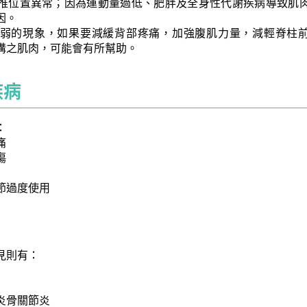
椎位置異常；因為運動量過低、肥胖及全身性代謝疾病導致肌
因。
弱的現象，如果要減緩背部疼痛，加強腹肌力量，減輕脊柱
溝之肌肉，可能會有所幫助。
疾病
：
痛
傷
節過度使用
見則有：
炎骨關節炎