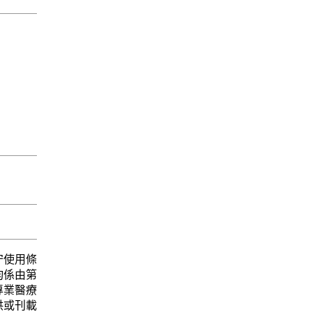
守使用條
均係由第
專業醫療
供或刊載