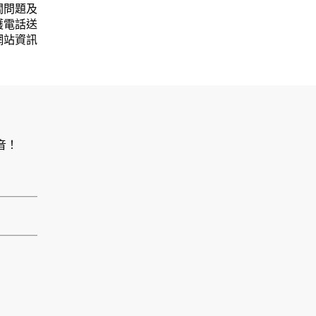
關問題及
護電話送
網站資訊
音！