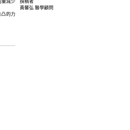
肉量減少
撰稿者
黃馨弘
醫學顧問
前凸的力