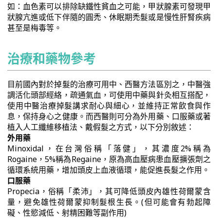
如：血色素可以排除缺鐵性貧血之可能，甲狀腺素可發現甲
狀腺亢進或低下伴隨的圓禿、休眠期禿髮或是慢性肝腎疾病
甚至是梅毒等。
治療和藥物參考
目前國內對於掉髮的治療可用中、西醫方法區別之，中醫強
調活化頭部經絡，疏通氣血，可使用中藥與針灸相互搭配，
使用中醫治療掉髮講求耐心與細心，並維持正常飲食與作
息，保持身心之健康。而西醫則可分為外用藥、口服藥或著
植入人工纖維移植法、戴假髮之方式，以下分別敘述：
外用藥
Minoxidal，在台灣俗稱「落健」，其濃度2%稱為
Rogaine，5%稱為Regaine，原為高血壓病患血壓擴張劑之
循環系統用藥，增加頭皮上血液循環，能促進長髮之作用。
口服藥
Propecia，俗稱「柔沛」，其可降低頭皮內雄性荷爾蒙含
量，避免雄性荷爾蒙抑制髮根生長。(但可能會有勃起障
礙、性慾減低、射精困難等副作用)