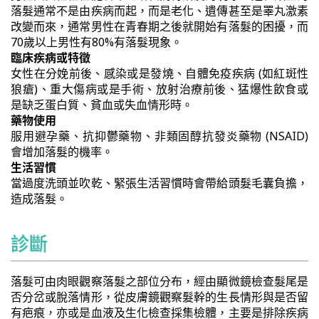
落髮通常不是由疾病而起，而是老化、遺傳甚至是睪丸激素
改變而來，通常男性在青春期之後就開始有落髮的困擾，而
70歲以上男性有80%有落髮現象。
臨床疾病或特徵
女性在分娩前後、感染或是發燒、自體免疫疾病 (如紅斑性
狼瘡)、重大傷病或是手術、放射治療前後、猛爆性飲食或
是缺乏蛋白質、貧血或失血情形時。
藥物使用
服用避孕藥、抗抑鬱藥物、非類固醇抗發炎藥物 (NSAID)
會增加落髮的機率。
生活習慣
當過度洗頭並吹乾、緊張生活習慣時會帶給頭髮毛囊負擔，
造成落髮。
診斷
落髮可由肉眼觀察落髮之部位分布，經由顯微鏡檢查髮尾是
否分岔或脫落情形，從皮膚鏡觀察髮幹的生長情形與是否留
有疤痕，亦或是血液及生化檢查採集檢體，主要是排除疾病