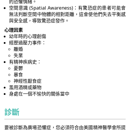
的恐懼情緒。
空間意識 (Spatial Awareness)：有驚恐症的患者可能會
無法判斷空間中物體的相對距離，這會使他們失去平衡感
與安全感，導致驚恐症發作。
心理因素
幼年時的心理創傷
經歷過壓力事件：
離婚
失業
有精神疾病史：
憂鬱
暴食
神經性厭食症
濫用酒精或藥物
身處在一個不愉快的關係當中
診斷
要被診斷為廣場恐懼症，您必須符合由美國精神醫學會所提