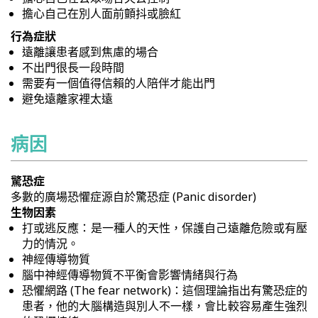
擔心自己在別人面前顫抖或臉紅
行為症狀
遠離讓患者感到焦慮的場合
不出門很長一段時間
需要有一個值得信賴的人陪伴才能出門
避免遠離家裡太遠
病因
驚恐症
多數的廣場恐懼症源自於驚恐症 (Panic disorder)
生物因素
打或逃反應：是一種人的天性，保護自己遠離危險或有壓
力的情況。
神經傳導物質
腦中神經傳導物質不平衡會影響情緒與行為
恐懼網路 (The fear network)：這個理論指出有驚恐症的
患者，他的大腦構造與別人不一樣，會比較容易產生強烈