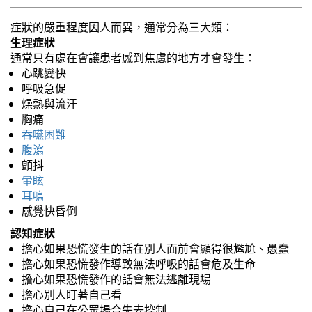
症狀的嚴重程度因人而異，通常分為三大類：
生理症狀
通常只有處在會讓患者感到焦慮的地方才會發生：
心跳變快
呼吸急促
燥熱與流汗
胸痛
吞嚥困難
腹瀉
顫抖
暈眩
耳鳴
感覺快昏倒
認知症狀
擔心如果恐慌發生的話在別人面前會顯得很尷尬、愚蠢
擔心如果恐慌發作導致無法呼吸的話會危及生命
擔心如果恐慌發作的話會無法逃離現場
擔心別人盯著自己看
擔心自己在公眾場合失去控制