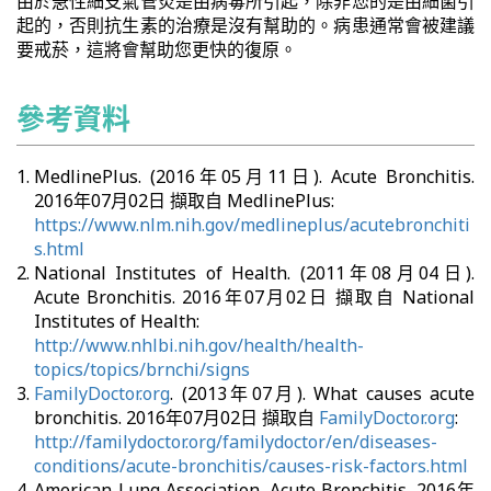
由於急性細支氣管炎是由病毒所引起，除非您的是由細菌引
起的，否則抗生素的治療是沒有幫助的。病患通常會被建議
要戒菸，這將會幫助您更快的復原。
參考資料
MedlinePlus. (2016年05月11日). Acute Bronchitis.
2016年07月02日 擷取自 MedlinePlus:
https://www.nlm.nih.gov/medlineplus/acutebronchiti
s.html
National Institutes of Health. (2011年08月04日).
Acute Bronchitis. 2016年07月02日 擷取自 National
Institutes of Health:
http://www.nhlbi.nih.gov/health/health-
topics/topics/brnchi/signs
FamilyDoctor.org
. (2013年07月). What causes acute
bronchitis. 2016年07月02日 擷取自
FamilyDoctor.org
:
http://familydoctor.org/familydoctor/en/diseases-
conditions/acute-bronchitis/causes-risk-factors.html
American Lung Association. Acute Bronchitis. 2016年