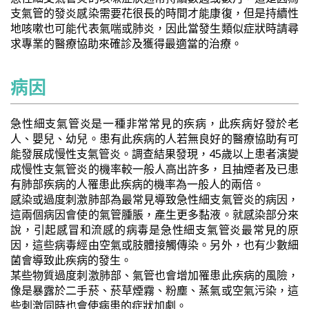
支氣管的發炎感染需要花很長的時間才能康復，但是持續性
地咳嗽也可能代表氣喘或肺炎，因此當發生類似症狀時請尋
求專業的醫療協助來確診及獲得最適當的治療。
病因
急性細支氣管炎是一種非常常見的疾病，此疾病好發於老
人、嬰兒、幼兒。患有此疾病的人若無良好的醫療協助有可
能發展成慢性支氣管炎。調查結果發現，45歲以上患者演變
成慢性支氣管炎的機率較一般人高出許多，且抽煙者及已患
有肺部疾病的人罹患此疾病的機率為一般人的兩倍。
感染或過度刺激肺部為最常見導致急性細支氣管炎的病因，
這兩個病因會使的氣管腫脹，產生更多黏液。就感染部分來
說，引起感冒和流感的病毒是急性細支氣管炎最常見的原
因，這些病毒經由空氣或肢體接觸傳染。另外，也有少數細
菌會導致此疾病的發生。
某些物質過度刺激肺部、氣管也會增加罹患此疾病的風險，
像是暴露於二手菸、菸草煙霧、粉塵、蒸氣或空氣污染，這
些刺激同時也會使病患的症狀加劇。