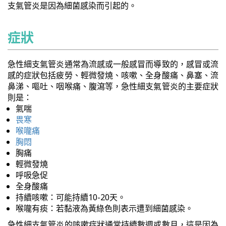
支氣管炎是因為細菌感染而引起的。
症狀
急性細支氣管炎通常為流感或一般感冒而導致的，感冒或流
感的症狀包括疲勞、輕微發燒、咳嗽、全身酸痛、鼻塞、流
鼻涕、嘔吐、咽喉痛、腹瀉等，急性細支氣管炎的主要症狀
則是：
氣喘
畏寒
喉嚨痛
胸悶
胸痛
輕微發燒
呼吸急促
全身酸痛
持續咳嗽：可能持續10-20天。
喉嚨有痰：若黏液為黃綠色則表示遭到細菌感染。
急性細支氣管炎的咳嗽症狀通常持續數週或數月，這是因為