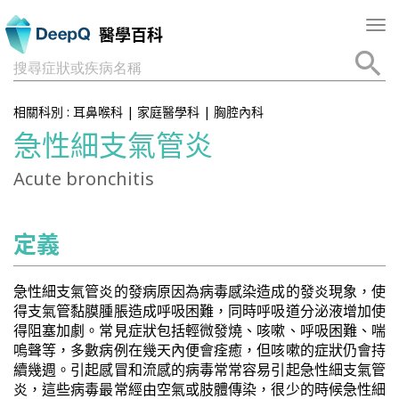
Tog
醫學百科
nav
搜尋症狀或疾病名稱
相關科別 :
耳鼻喉科
|
家庭醫學科
|
胸腔內科
急性細支氣管炎
Acute bronchitis
定義
急性細支氣管炎的發病原因為病毒感染造成的發炎現象，使
得支氣管黏膜腫脹造成呼吸困難，同時呼吸道分泌液增加使
得阻塞加劇。常見症狀包括輕微發燒、咳嗽、呼吸困難、喘
嗚聲等，多數病例在幾天內便會痊癒，但咳嗽的症狀仍會持
續幾週。引起感冒和流感的病毒常常容易引起急性細支氣管
炎，這些病毒最常經由空氣或肢體傳染，很少的時候急性細