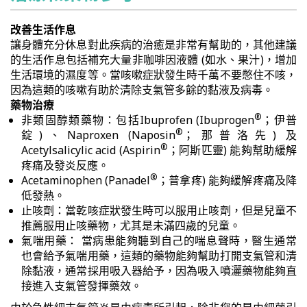
改善生活作息
讓身體充分休息對此疾病的治癒是非常有幫助的，其他建議
的生活作息包括補充大量非咖啡因液體 (如水、果汁)，增加
生活環境的濕度等。當咳嗽症狀發生時千萬不要憋住不咳，
因為這類的咳嗽有助於清除支氣管多餘的黏液及病毒。
藥物治療
®
非類固醇類藥物：包括Ibuprofen (Ibuprogen
；伊普
®
錠)、Naproxen (Naposin
；那普洛先) 及
®
Acetylsalicylic acid (Aspirin
；阿斯匹靈) 能夠幫助緩解
疼痛及發炎反應。
®
Acetaminophen (Panadel
；普拿疼) 能夠緩解疼痛及降
低發熱。
止咳劑：當乾咳症狀發生時可以服用止咳劑，但是兒童不
推薦服用止咳藥物，尤其是未滿四歲的兒童。
氣喘用藥： 當病患能夠聽到自己的喘息聲時，醫生通常
也會給予氣喘用藥，這類的藥物能夠幫助打開支氣管和清
除黏液，通常採用吸入器給予，因為吸入噴灑藥物能夠直
接進入支氣管發揮藥效。