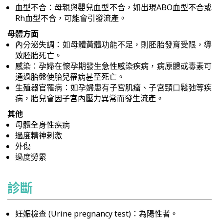
血型不合：母親與嬰兒血型不合，如出現ABO血型不合或
Rh血型不合，可能會引發流產。
母體方面
內分泌失調：如母體黃體功能不足，則胚胎發育受限，導
致胚胎死亡。
感染：孕婦在懷孕期發生急性感染疾病，病原體或毒素可
通過胎盤使胎兒罹病甚至死亡。
生殖器官罹病：如孕婦患有子宮肌瘤、子宮頸口鬆弛等疾
病，胎兒會因子宮內壓力異常而發生流產。
其他
母體全身性疾病
過度精神剌激
外傷
過度勞累
診斷
妊娠檢查 (Urine pregnancy test)：為陽性者。