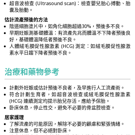
超音波檢查 (Ultrasound scan)：檢查嬰兒胎心搏動、胎
囊及胎動。
估計流產預後的方法
陰道細胞塗片中，如角化細胞超過30%，預後多不良。
早期妊娠測基礎體溫：有流產先兆而體溫不下降者預後良
好，基礎體溫降低者預後不良。
人體絨毛膜促性腺激素 (HCG) 測定：如絨毛膜促性腺激
素水平日趨下降者預後不良。
治療和藥物參考
計劃外妊娠或估計預後不良者，及早進行人工流產術。
符合計劃生育者，如超音波檢查或絨毛膜促性腺激素
(HCG) 連續測定均提示胎兒存活，應給予保胎。
卧床休息，停止性交，避免不必要的骨盆腔檢查。
居家護理
了解流產的可能原因，解除不必要的顧慮和緊張情緒。
注意休息，但不必絕對卧床。